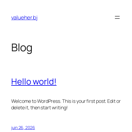
Aller
au
valueher.bj
contenu
Blog
Hello world!
Welcome to WordPress. This is your first post. Edit or
delete it, then start writing!
juin 26, 2026