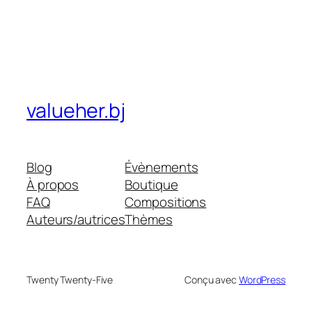
valueher.bj
Blog
Évènements
À propos
Boutique
FAQ
Compositions
Auteurs/autrices
Thèmes
Twenty Twenty-Five
Conçu avec
WordPress